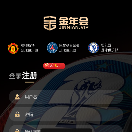
送
18
元
注册
登录