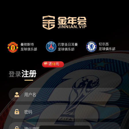
送
18
元
注册
登录