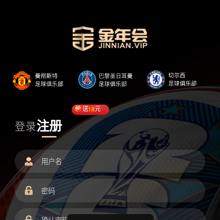
送
18
元
注册
登录