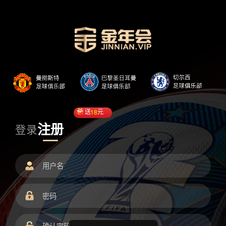
送
18
元
注册
登录