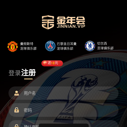
送
18
元
注册
登录