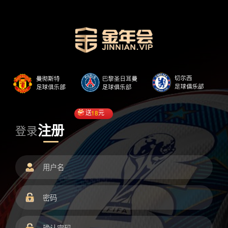
送
18
元
注册
登录